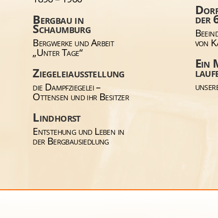
Dorf
der 
Bergbau in
Schaumburg
Beein
Bergwerke und Arbeit
von K
„Unter Tage“
Ein 
lauf
Ziegeleiausstellung
unsere
die Dampfziegelei –
Ottensen und ihr Besitzer
Lindhorst
Entstehung und Leben in
der Bergbausiedlung