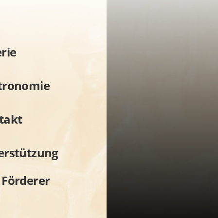
rie
tronomie
takt
erstützung
 Förderer