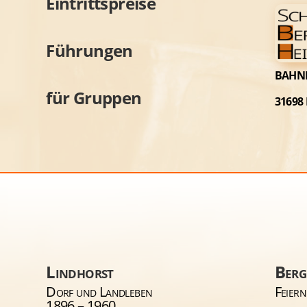
Eintrittspreise
Führungen
BAHNH
für Gruppen
31698
Lindhorst
Berg
Dorf und Landleben
Feiern
1896 – 1960